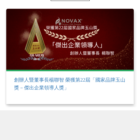
創辦人暨董事長楊聯智 榮獲2025卓越登峰大賞「卓
越領導人獎」