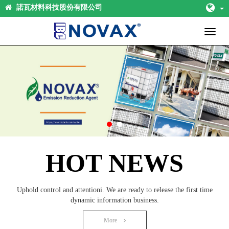
諾瓦材料科技股份有限公司
Toggl
naviga
HOT NEWS
Uphold control and attentioni. We are ready to release the first time
dynamic information business.
More