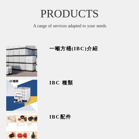
PRODUCTS
A range of services adapted to your needs
一噸方桶(IBC)介紹
IBC 種類
IBC配件